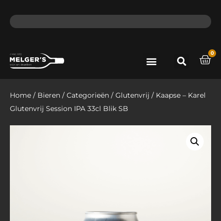
ma - do voor 12 uur besteld, de volgende dag in huis​
lat
0
Port & Sherry
Bieren & Ciders
Home
/
Bieren
/
Categorieën
/
Glutenvrij
/ Kaapse – Karel
Glutenvrij Session IPA 33cl Blik SB