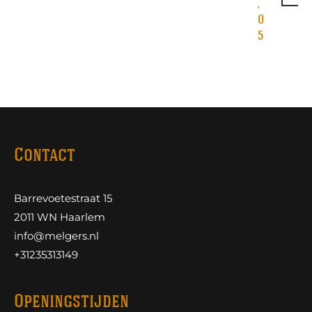
,
0
5
Contact
Barrevoetestraat 15
2011 WN Haarlem
info@melgers.nl
+31235313149
Openingstijden