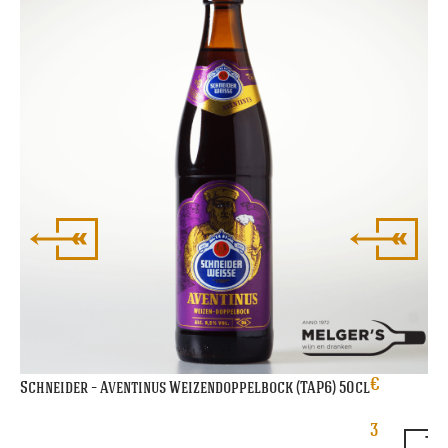
Gru
€
Schneider – Aventinus Weizendoppelbock (TAP6) 50cl
3