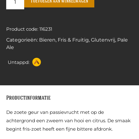
Toevoegen aan winkelwagen
Product code: 116231
Categorieën:
Bieren
,
Fris & Fruitig
,
Glutenvrij
,
Pale
Ale
Untappd:
Productinformatie
De zoete geur van passievrucht met op de
achtergrond een zweem van hooi en citrus. De smaak
begint fris-zoet heeft een fijne bittere afdronk.