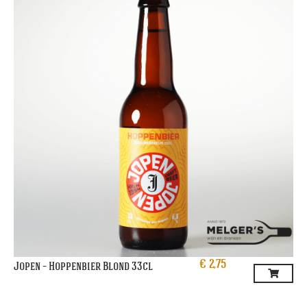
€
2,75
Jopen – Hoppenbier Blond 33cl