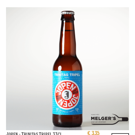
€
3,35
Jopen – Trinitas Tripel 33cl