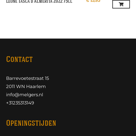
€
15,95
Leone Tasca d’Almerita 2022 75cl
Contact
Barrevoetestraat 15
2011 WN Haarlem
info@melgers.nl
+31235313149
Openingstijden