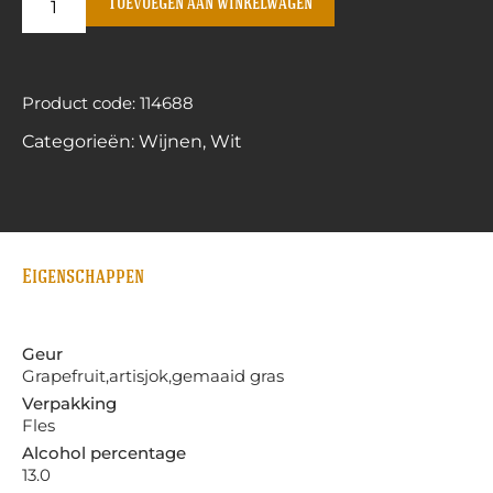
Toevoegen aan winkelwagen
Product code: 114688
Categorieën:
Wijnen
,
Wit
Eigenschappen
Geur
Grapefruit,artisjok,gemaaid gras
Verpakking
Fles
Alcohol percentage
13.0