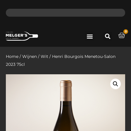
ma - do voor 12 uur besteld, de volgende dag in huis​
lat
0
Port & Sherry
Bieren & Ciders
Home
/
Wijnen
/
Wit
/ Henri Bourgois Menetou-Salon
2023 75cl