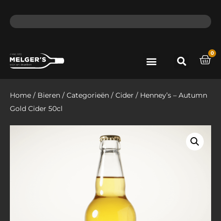
ma - do voor 12 uur besteld, de volgende dag in huis​
lat
0
Port & Sherry
Bieren & Ciders
Home
/
Bieren
/
Categorieën
/
Cider
/ Henney’s – Autumn
Gold Cider 50cl