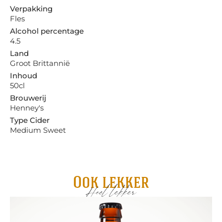
Verpakking
Fles
Alcohol percentage
4.5
Land
Groot Brittannië
Inhoud
50cl
Brouwerij
Henney's
Type Cider
Medium Sweet
Ook lekker
Heel lekker
Gru