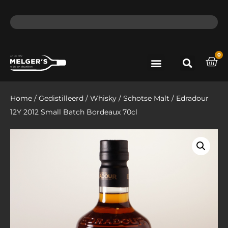
ma - do voor 12 uur besteld, de volgende dag in huis​
lat
0
Port & Sherry
Bieren & Ciders
Home
/
Gedistilleerd
/
Whisky
/
Schotse Malt
/ Edradour
12Y 2012 Small Batch Bordeaux 70cl