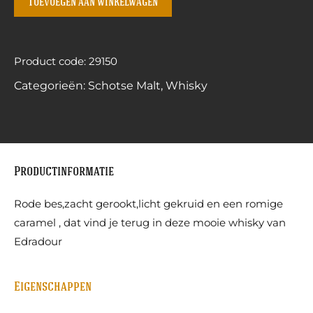
Toevoegen aan winkelwagen
Product code: 29150
Categorieën:
Schotse Malt
,
Whisky
Productinformatie
Rode bes,zacht gerookt,licht gekruid en een romige
caramel , dat vind je terug in deze mooie whisky van
Edradour
Eigenschappen