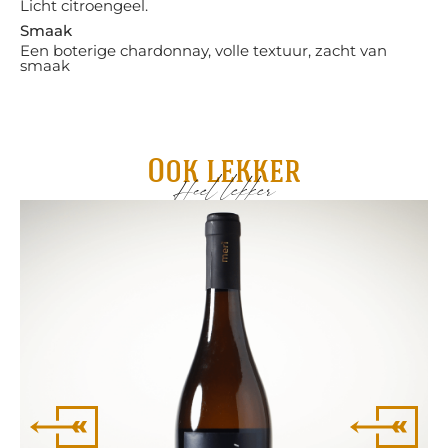
Licht citroengeel.
Smaak
Een boterige chardonnay, volle textuur, zacht van
smaak
Ook lekker
Heel lekker
Ri