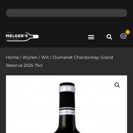
ma - do voor 12 uur besteld, de volgende dag in huis​
lat
0
Port & Sherry
Bieren & Ciders
Home
/
Wijnen
/
Wit
/ Dumanet Chardonnay Grand
Reserve 2025 75cl