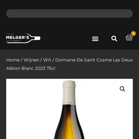
ma - do voor 12 uur besteld, de volgende dag in huis​
lat
0
Port & Sherry
Bieren & Ciders
Home
/
Wijnen
/
Wit
/ Domaine De Saint Cosme Les Deux
Albion Blanc 2023 75cl