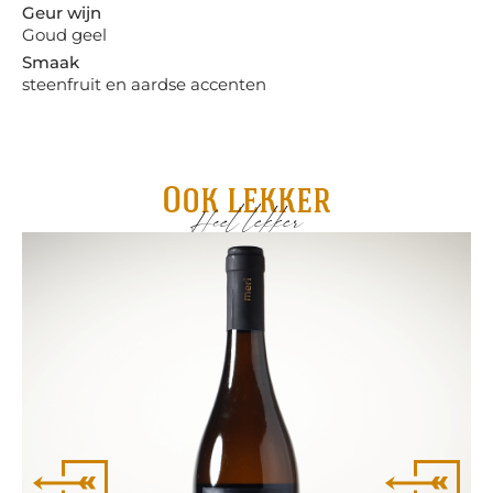
Geur wijn
Goud geel
Smaak
steenfruit en aardse accenten
Ook lekker
Heel lekker
Ro