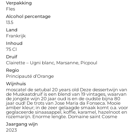
Verpakking
Fles
Alcohol percentage
13.5
Land
Frankrijk
Inhoud
75 Cl
Druif
Clairette – Ugni blanc, Marsanne, Picpoul
Regio
Principauté d’Orange
Wijnhuis
moscatel de setubal 20 years old Deze dessertwijn van
de Muskaatdruif is een blend van 19 vintages, waarvan
de jongste wijn 20 jaar oud is en de oudste bijna 80
jaar oud! De trots van Jose Maria da Fonseca. Mooie
amber kleur; in de zeer gelaagde smaak komt o.a. voor
geglaceerde sinaasappel, koffie, karamel, hazelnoot en
rozemarijn. Enorme lengte. Domaine saint Cosme
Jaargang wijn
2023