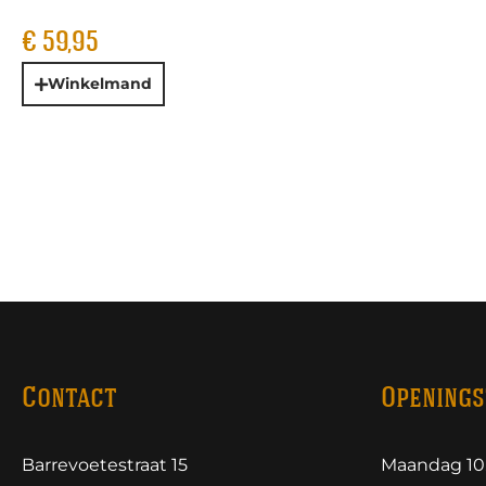
€
59,95
Winkelmand
Contact
Openings
Barrevoetestraat 15
Maandag 10.