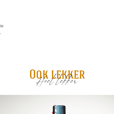
ie
L
Ook lekker
Heel lekker