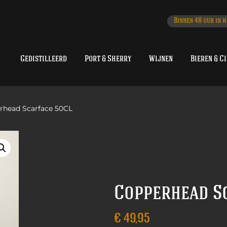
Binnen 48 uur in h
Gedistilleerd
Port & Sherry
Wijnen
Bieren & C
rhead Scarface 50CL
Copperhead S
€
49,95