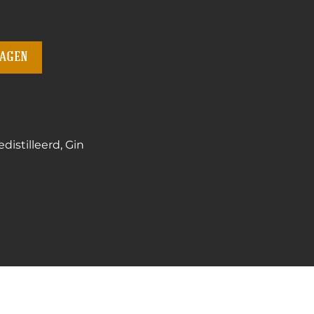
wagen
distilleerd
,
Gin