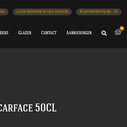
uis
laten bezorgen of zelf afhalen
Klantenservice ma - zo
0
iders
Glazen
Contact
Aanbiedingen
carface 50CL