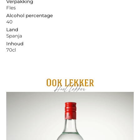
Verpakking
Fles
Alcohol percentage
40
Land
Spanja
Inhoud
70cl
Ook lekker
Heel lekker
Fl