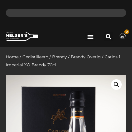
ma - do voor 12 uur besteld, de volgende dag in huis​
lat
0
Port & Sherry
Bieren & Ciders
Home
/
Gedistilleerd
/
Brandy
/
Brandy Overig
/ Carlos 1
Imperial XO Brandy 70cl