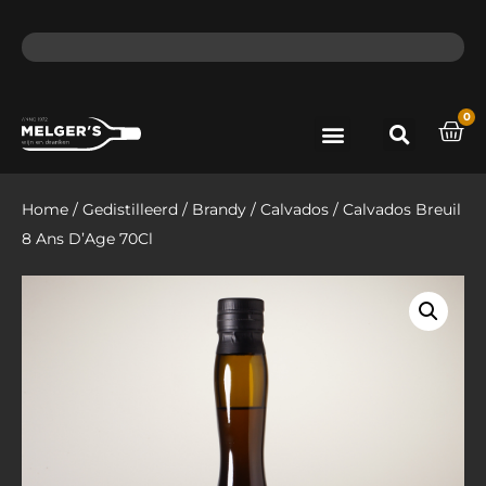
ma - do voor 12 uur besteld, de volgende dag in huis​
lat
0
Port & Sherry
Bieren & Ciders
Home
/
Gedistilleerd
/
Brandy
/
Calvados
/ Calvados Breuil
8 Ans D’Age 70Cl