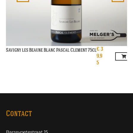
€
3
Savigny les Beaune Blanc Pascal Clement 75cl
9,9
5
Contact
Barrevoetestraat 15