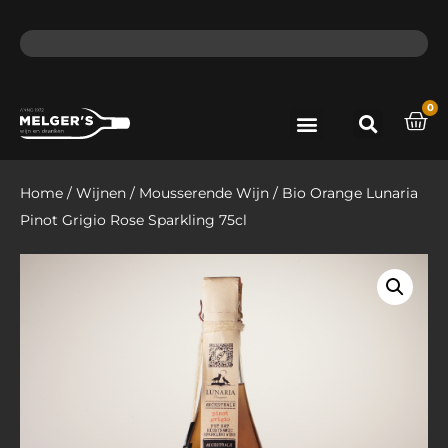
ma - do voor 12 uur besteld, de volgende dag in huis​
lat
0
Port & Sherry
Bieren & Ciders
Home
/
Wijnen
/
Mousserende Wijn
/ Bio Orange Lunaria
Pinot Grigio Rose Sparkling 75cl