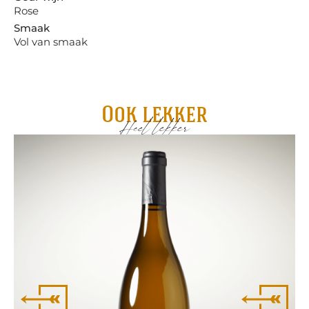
Rose
Smaak
Vol van smaak
Ook lekker
Heel lekker
Me