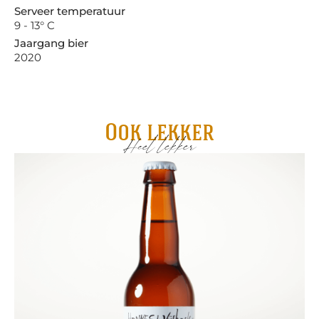
Serveer temperatuur
9 - 13° C
Jaargang bier
2020
Ook lekker
Heel lekker
Ma