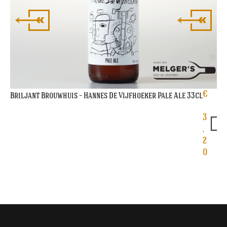
€
Briljant Brouwhuis – Hannes De Vijfhoeker Pale Ale 33cl
3
,
2
0