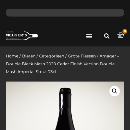
ma - do voor 12 uur besteld, de volgende dag in huis​
lat
0
Port & Sherry
Bieren & Ciders
Home
/
Bieren
/
Categorieën
/
Grote Flessen
/ Amager –
Double Black Mash 2020 Cedar Finish Version Double
Mash Imperial Stout 75cl