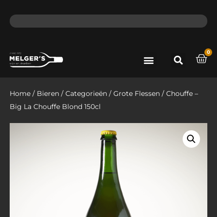
ma - do voor 12 uur besteld, de volgende dag in huis​
lat
0
Port & Sherry
Bieren & Ciders
Home
/
Bieren
/
Categorieën
/
Grote Flessen
/ Chouffe –
Big La Chouffe Blond 150cl