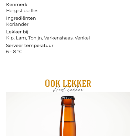
Kenmerk
Hergist op fles
Ingrediënten
Koriander
Lekker bij
Kip, Lam, Tonijn, Varkenshaas, Venkel
Serveer temperatuur
6 - 8 °C
Ook lekker
Heel lekker
Gru