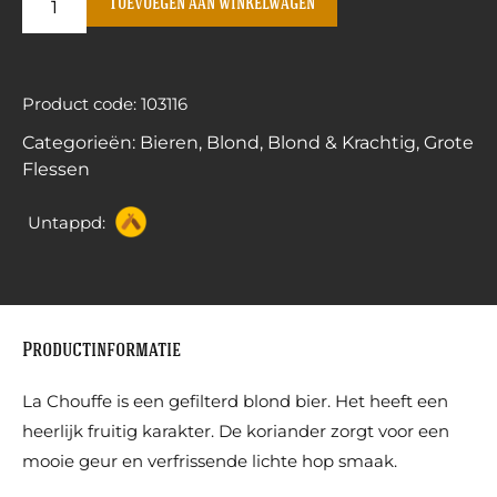
Toevoegen aan winkelwagen
Product code: 103116
Categorieën:
Bieren
,
Blond
,
Blond & Krachtig
,
Grote
Flessen
Untappd:
Productinformatie
La Chouffe is een gefilterd blond bier. Het heeft een
heerlijk fruitig karakter. De koriander zorgt voor een
mooie geur en verfrissende lichte hop smaak.