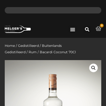
ma - do voor 12 uur besteld, de volgende dag in huis​
lat
0
Port & Sherry
Bieren & Ciders
Home
/
Gedistilleerd
/
Buitenlands
Gedistilleerd
/
Rum
/ Bacardi Coconut 70Cl