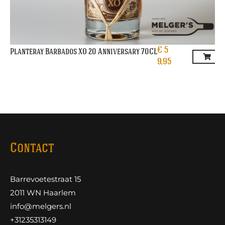
€
5
Planteray Barbados XO 20 Anniversary 70CL
9,95
Contact
Barrevoetestraat 15
2011 WN Haarlem
info@melgers.nl
+31235313149