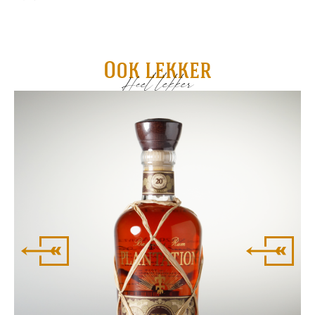
Ook lekker
Heel lekker
Ad