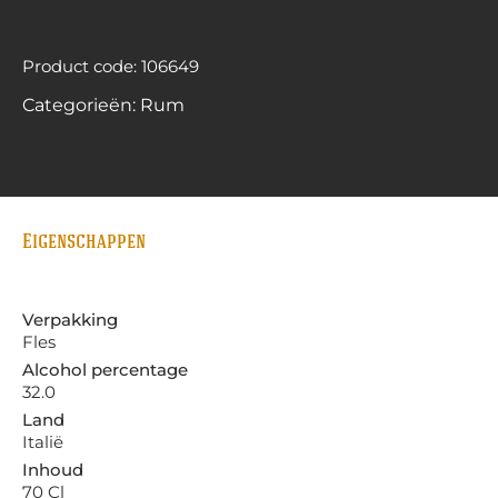
Product code: 106649
Categorieën:
Rum
Eigenschappen
Verpakking
Fles
Alcohol percentage
32.0
Land
Italië
Inhoud
70 Cl