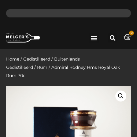
ma - do voor 12 uur besteld, de volgende dag in huis​
lat
0
Port & Sherry
Bieren & Ciders
Home
/
Gedistilleerd
/
Buitenlands
Gedistilleerd
/
Rum
/ Admiral Rodney Hms Royal Oak
Rum 70cl