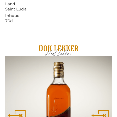
Land
Saint Lucia
Inhoud
70cl
Ook lekker
Heel lekker
Fl