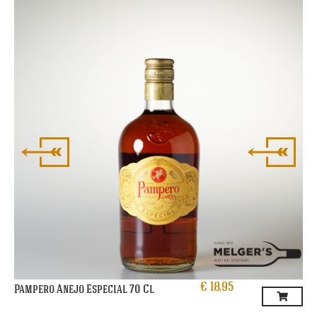
Fl
€
18,95
Pampero Anejo Especial 70 Cl