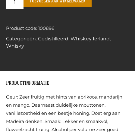
Toevoegen aan winkelwagen
Product code: 100896
Categorieën:
Gedistilleerd
,
Whiskey Ierland
,
Whisky
Productinformatie
Geur: Zeer fruitig met hints van abrikoos, mandarijn
en mango. Daarnaast duidelijke mouttonen,
vanillezoetheid en een beetje honing. Doet erg aan
Madeira denken. Smaak: Lekker en smaakvol,
fluweelzacht fruitig. Alcohol per volume zeer goed