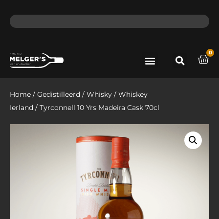
ma - do voor 12 uur besteld, de volgende dag in huis​
lat
0
Port & Sherry
Bieren & Ciders
Home
/
Gedistilleerd
/
Whisky
/
Whiskey
Ierland
/ Tyrconnell 10 Yrs Madeira Cask 70cl