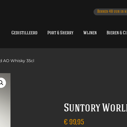
Binnen 48 uur in h
Gedistilleerd
Port & Sherry
Wijnen
Bieren & C
d AO Whisky 35cl
Suntory Worl
€
99,95