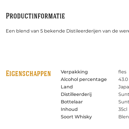
Productinformatie
Een blend van 5 bekende Distileerderijen van de wer
Verpakking
fles
Eigenschappen
Alcohol percentage
43.0
Land
Jap
Distilleerderij
Sunt
Bottelaar
Sunt
Inhoud
35cl
Soort Whisky
Blen