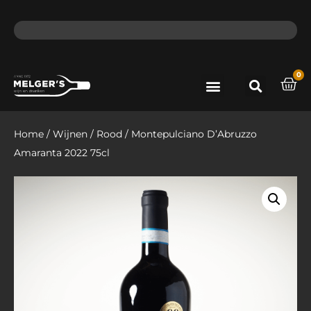
ma - do voor 12 uur besteld, de volgende dag in huis​
lat
0
Port & Sherry
Bieren & Ciders
Home
/
Wijnen
/
Rood
/ Montepulciano D’Abruzzo
Amaranta 2022 75cl