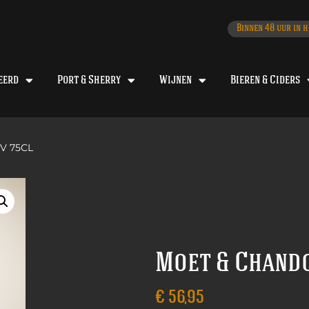
Binnen 48 uur in h
eerd
Port & Sherry
Wijnen
Bieren & Ciders
CV 75CL
Moet & Chando
€
56,95