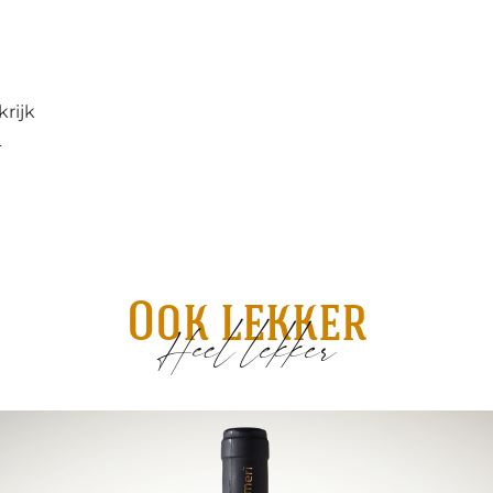
krijk
L
Ook lekker
Heel lekker