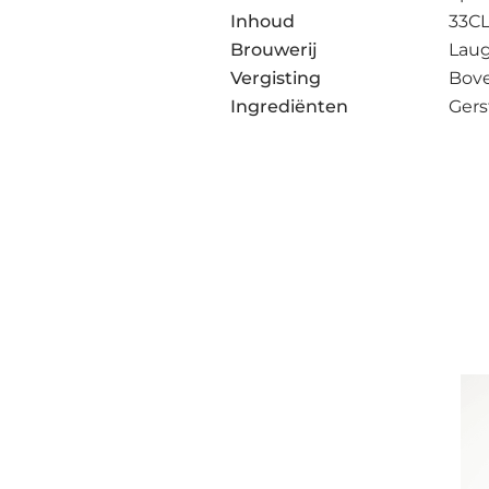
Inhoud
33C
Brouwerij
Laug
Vergisting
Bov
Ingrediënten
Gers