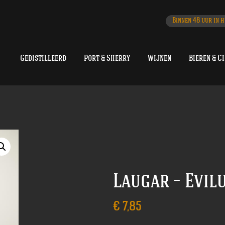
Binnen 48 uur in h
Gedistilleerd
Port & Sherry
Wijnen
Bieren & C
Laugar – Evil
€
7,85