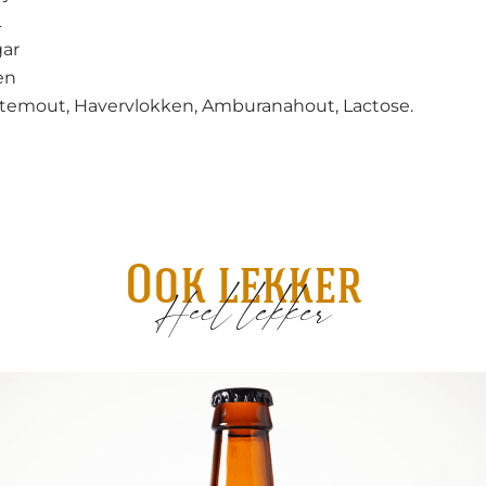
L
ar
en
temout, Havervlokken, Amburanahout, Lactose.
Ook lekker
Heel lekker