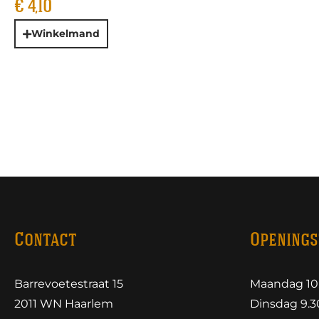
€
4,10
Winkelmand
Contact
Openings
Barrevoetestraat 15
Maandag 10.
2011 WN Haarlem
Dinsdag 9.30