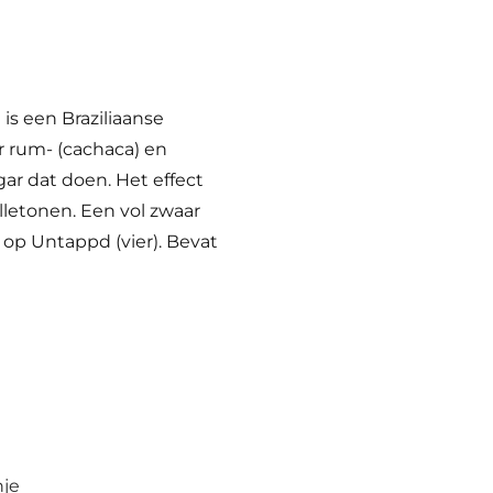
s een Braziliaanse
r rum- (cachaca) en
gar dat doen. Het effect
lletonen. Een vol zwaar
 op Untappd (vier). Bevat
je