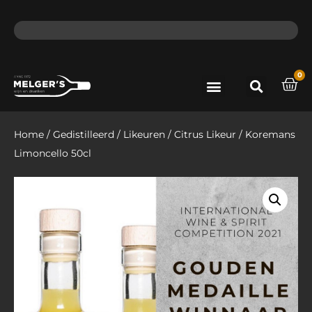
ma - do voor 12 uur besteld, de volgende dag in huis​
lat
0
Port & Sherry
Bieren & Ciders
Home
/
Gedistilleerd
/
Likeuren
/
Citrus Likeur
/ Koremans
Limoncello 50cl