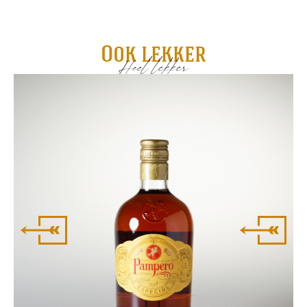
Ook lekker
Heel lekker
Pa