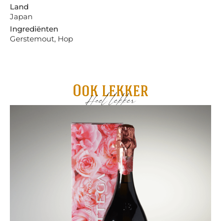
Land
Japan
Ingrediënten
Gerstemout, Hop
Ook lekker
Heel lekker
Mo