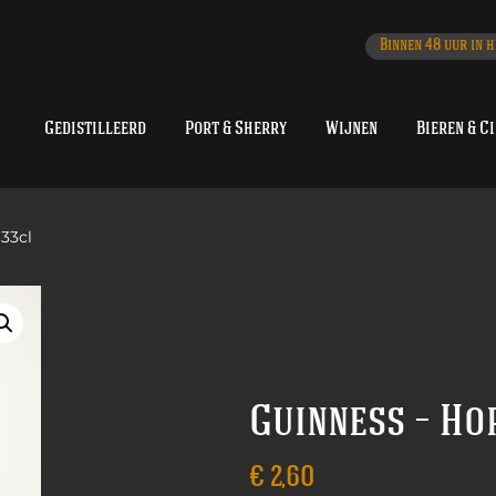
Binnen 48 uur in h
Gedistilleerd
Port & Sherry
Wijnen
Bieren & C
33cl
Guinness – Ho
€
2,60