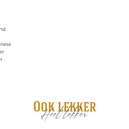
and
nness
er
r
Ook lekker
Heel lekker