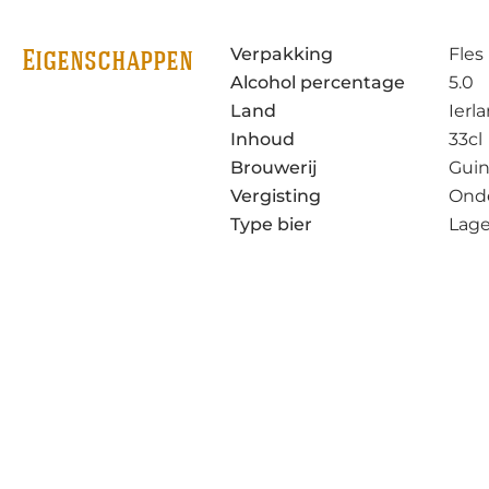
Verpakking
Fles
Eigenschappen
Alcohol percentage
5.0
Land
Ierl
Inhoud
33cl
Brouwerij
Gui
Vergisting
Ond
Type bier
Lage