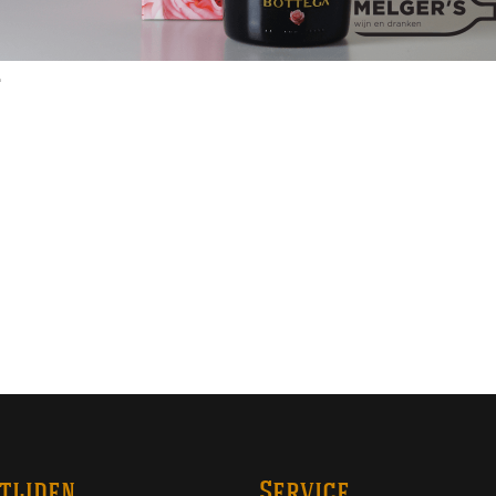
l
tijden
Service