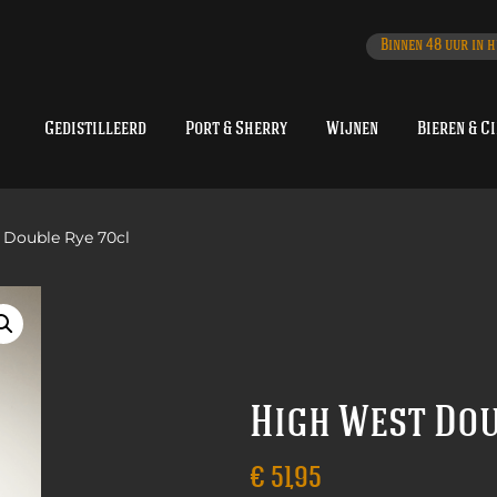
Binnen 48 uur in h
Gedistilleerd
Port & Sherry
Wijnen
Bieren & C
 Double Rye 70cl
High West Dou
€
51,95