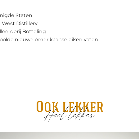
nigde Staten
 West Distillery
lleerderij Botteling
oolde nieuwe Amerikaanse eiken vaten
Ook lekker
Heel lekker