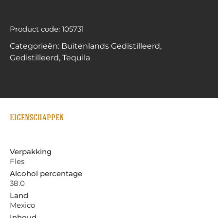
Product code: 105731
Categorieën:
Buitenlands Gedistilleerd
,
Gedistilleerd
,
Tequila
Eigenschappen
Verpakking
Fles
Alcohol percentage
38.0
Land
Mexico
Inhoud