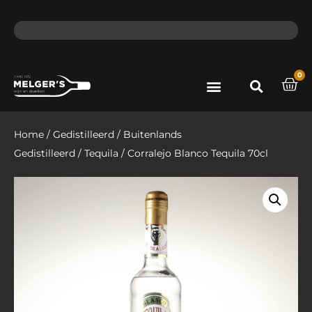
ma - do voor 12 uur besteld, de volgende dag in huis​
lat
0
Port & Sherry
Bieren & Ciders
Home
/
Gedistilleerd
/
Buitenlands
Gedistilleerd
/
Tequila
/ Corralejo Blanco Tequila 70cl