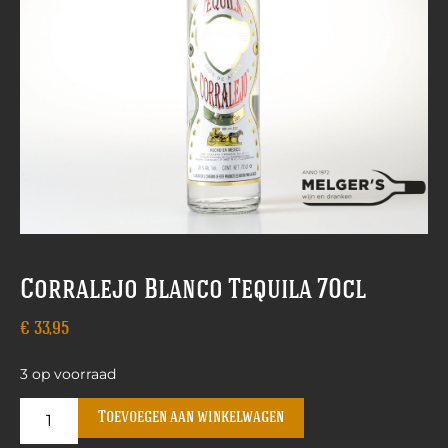
Corralejo Blanco Tequila 70cl
€
33,95
3 op voorraad
Toevoegen aan winkelwagen