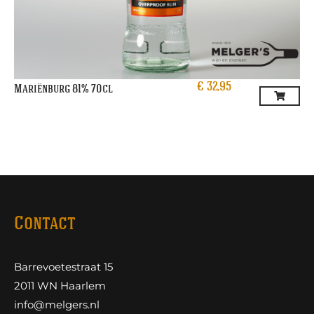
€
32,95
Mariënburg 81% 70cl
Contact
Barrevoetestraat 15
2011 WN Haarlem
info@melgers.nl