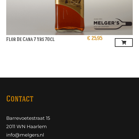
€
25,95
Flor De Cana 7 Yrs 70cl
Contact
Barrevoetestraat 15
2011 WN Haarlem
info@melgers.nl