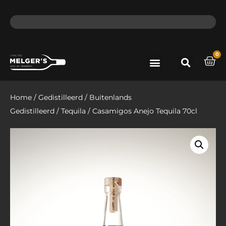
ma - do voor 12 uur besteld, de volgende dag in huis​
lat
0
Port & Sherry
Bieren & Ciders
Home
/
Gedistilleerd
/
Buitenlands
Gedistilleerd
/
Tequila
/ Casamigos Anejo Tequila 70cl