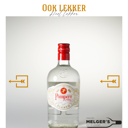
Ook lekker
Heel lekker
Fl