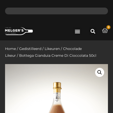
ma - do voor 12 uur besteld, de volgende dag in huis​
lat
0
Port & Sherry
Bieren & Ciders
Home
/
Gedistilleerd
/
Likeuren
/
Chocolade
Likeur
/ Bottega Gianduia Creme Di Cioccolata 50cl