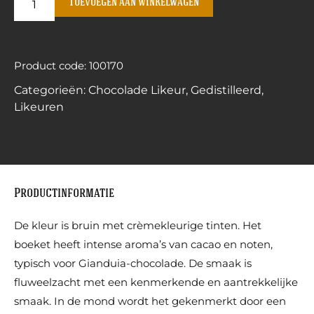
Toevoegen aan winkelwagen
Product code: 100170
Categorieën:
Chocolade Likeur
,
Gedistilleerd
,
Likeuren
Productinformatie
De kleur is bruin met crèmekleurige tinten. Het
boeket heeft intense aroma’s van cacao en noten,
typisch voor Gianduia-chocolade. De smaak is
fluweelzacht met een kenmerkende en aantrekkelijke
smaak. In de mond wordt het gekenmerkt door een