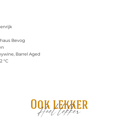
enrijk
uhaus Bevog
en
eywine, Barrel Aged
12 °C
Ook lekker
Heel lekker