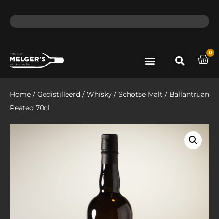
ma - do voor 12 uur besteld, de volgende dag in huis​
lat
0
Port & Sherry
Bieren & Ciders
Home
/
Gedistilleerd
/
Whisky
/
Schotse Malt
/ Ballantruan
Peated 70cl