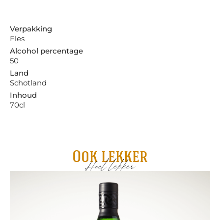
Verpakking
Fles
Alcohol percentage
50
Land
Schotland
Inhoud
70cl
Ook lekker
Heel lekker
De