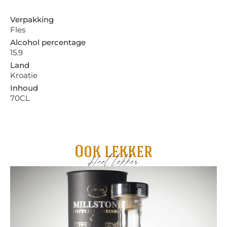
Verpakking
Fles
Alcohol percentage
15.9
Land
Kroatie
Inhoud
70CL
Ook lekker
Heel lekker
Mo