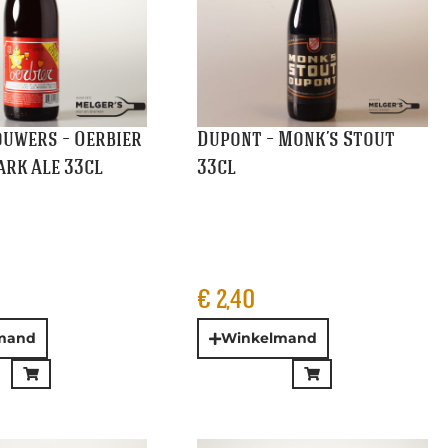
and
Winkelmand
x Põhjala – No
Grimbergen – Dubbel 30cl
arleywine 33cl