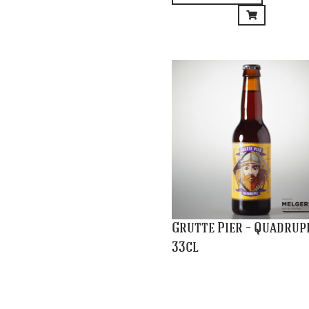
€
3,40
Winkelmand
Contact
Openings