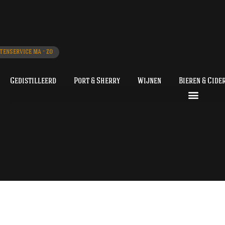
Binnen 48 uur in h
Gedistilleerd
Port & Sherry
Wijnen
Bieren & C