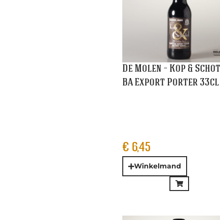
Winkelmand
Fermentage – Warm
Autumn Feelings Imper
Brown Ale 37,5cl