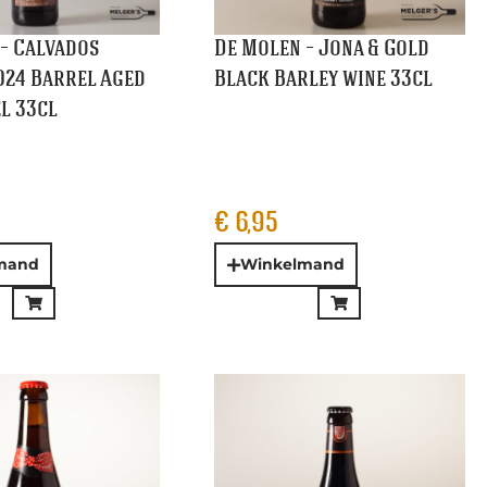
ouwers – Oerbier
Dupont – Monk’s Stout
rk Ale 33cl
33cl
€
2,40