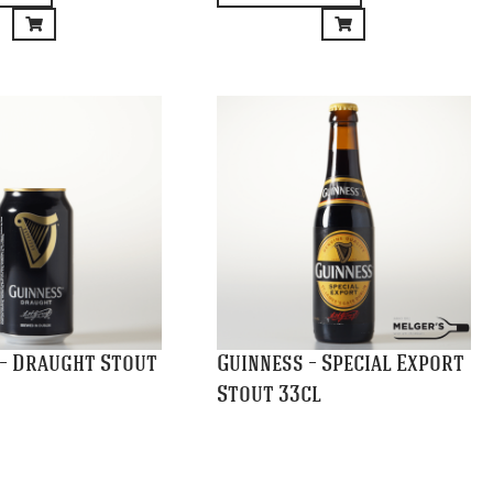
€
3,55
and
Winkelmand
ende