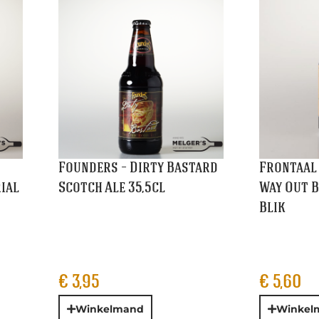
€
3,95
€
5,60
Winkelmand
Winkelm
el
Grutte Pier – Dubbel 33cl
Guinness
33cl Blik