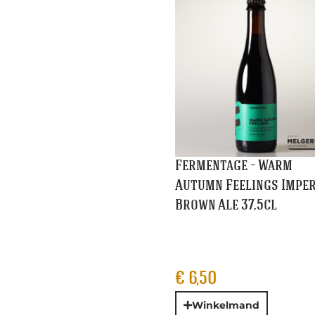
€
6,50
Winkelmand
Grutte Pier – Quadrup
33cl