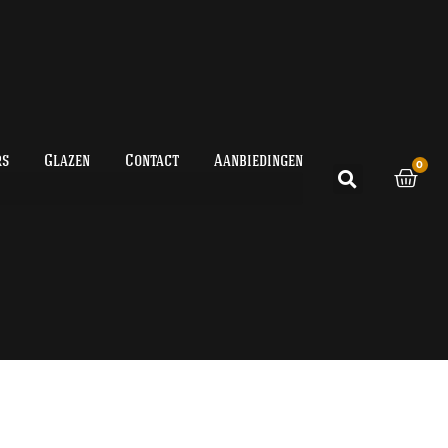
uis
laten bezorgen of zelf afhalen
Klantenservice ma - zo
0
iders
Glazen
Contact
Aanbiedingen