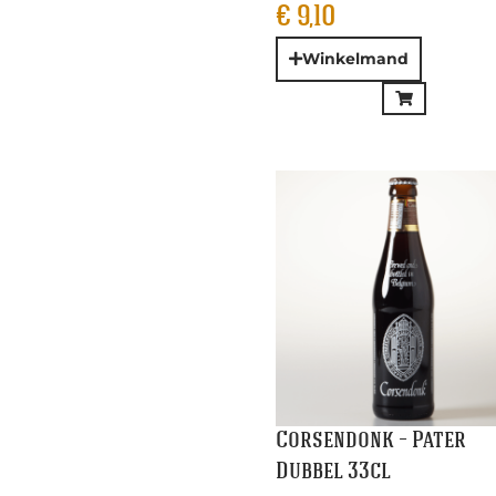
Corsendonk – Pater
Dubbel 33cl
€
2,80
Winkelmand