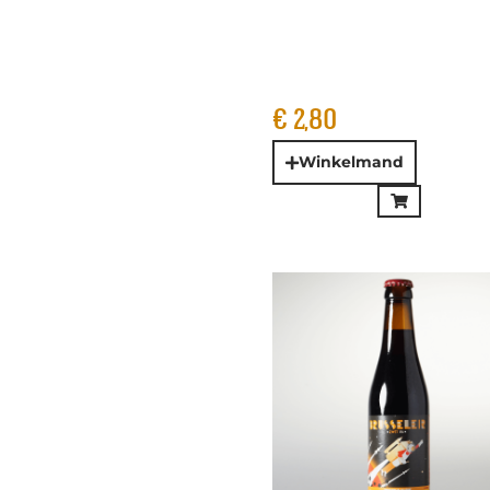
De La Senne – Brussele
Zwët IPA Black IPA BIO
33cl
€
3,55
Winkelmand