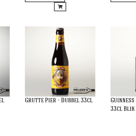
€
3,10
€
3,10
Winkelmand
Winkelm
Vorige
1
2
3
4
…
7
Volg
tijden
Service