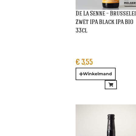
De Molen – Kop & Scho
BA Export Porter 33cl
€
6,45