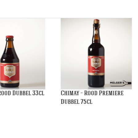
Rood Dubbel 33cl
Chimay – Rood Premiere
Dubbel 75cl
€
6,65
and
Winkelmand