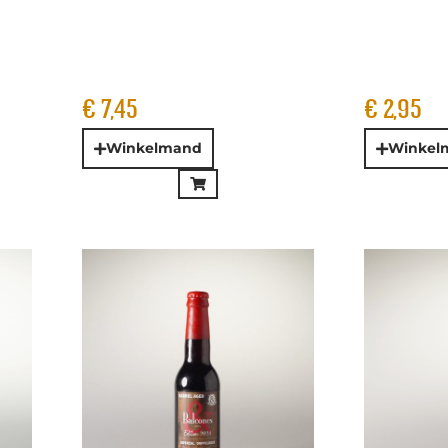
ir
De Molen – Balcones
De Molen 
Edition 2024 Imp.
Edition 2
Doppelbock Barrel Aged
Quadrupe
33cl
€
6,45
€
6,30
Winkelmand
Winkelm