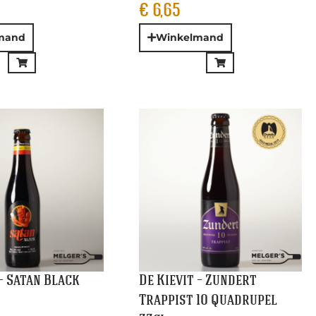
– Satan Black
De Kievit – Zundert
Trappist 10 Quadrupel
33cl
€
3,35
and
Winkelmand