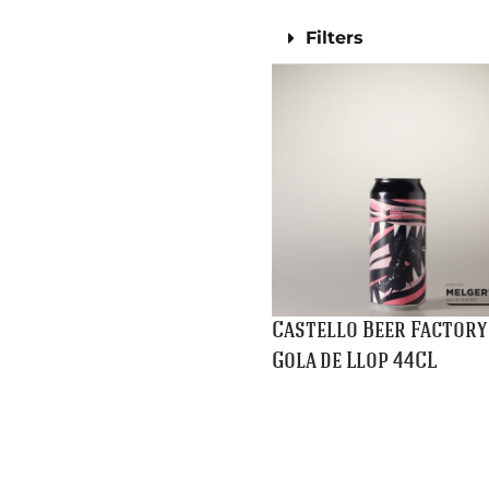
Castello Beer Factory
Gola de Llop 44CL
€
9,10
Winkelmand