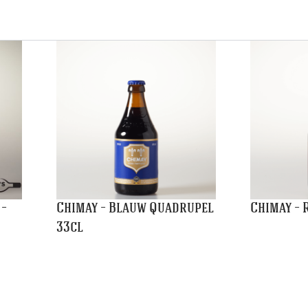
 –
Chimay – Blauw Quadrupel
Chimay – 
33cl
€
2,95
€
2,65
Winkelmand
Winkelm