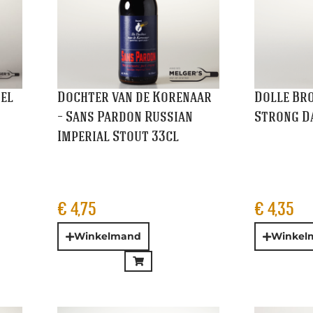
Winkelmand
Winkelm
Founders – Dirty Bastard
Frontaal 
ial
Scotch Ale 35,5cl
Way Out B
Blik