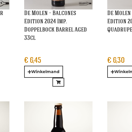
tel
Dochter van de Korenaar
Dolle Br
– Sans Pardon Russian
Strong Da
Imperial Stout 33cl
€
4,75
€
4,35