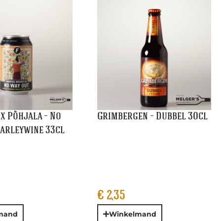
€
2,35
and
Winkelmand
 – Draught Stout
Guinness – Special Export
Stout 33cl