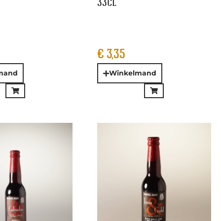
– Calvados
De Molen – Jona & Gold
024 Barrel Aged
Black Barley wine 33cl
l 33cl
€
6,95
and
Winkelmand