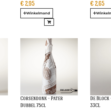
Corsendonk – Pater
De Block 
Dubbel 75cl
33CL
€
7,45
€
2,95
Winkelmand
Winkelm