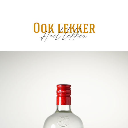
Ook lekker
Heel lekker