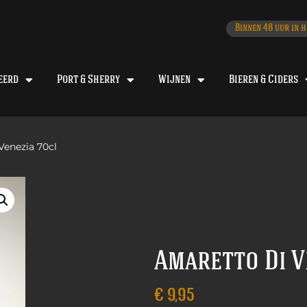
Binnen 48 uur in h
eerd
Port & Sherry
Wijnen
Bieren & Ciders
Venezia 70cl
Amaretto Di V
€
9,95