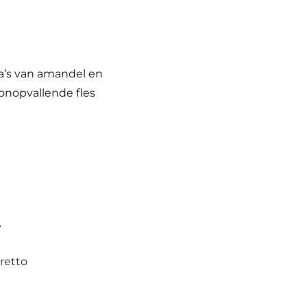
ma’s van amandel en
onopvallende fles
ë
retto