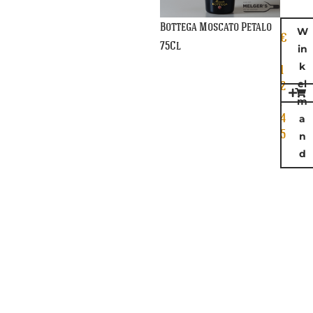
Bottega Moscato Petalo
W
€
75Cl
in
k
1
el
2
m
,
4
a
5
n
d