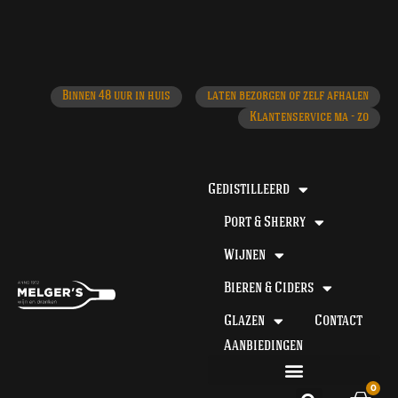
Klantenservice ma - zo
laten bezorgen of zelf afhalen
ma - do voor 12 uur besteld, de volgende dag in huis​
Binnen 48 uur in huis
laten bezorgen of zelf afhalen
Klantenservice ma - zo
Gedistilleerd
Port & Sherry
Wijnen
Bieren & Ciders
Glazen
Contact
Aanbiedingen
0