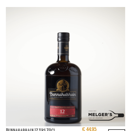
€
44,95
Bunnahabhain 12 Yrs 70cl