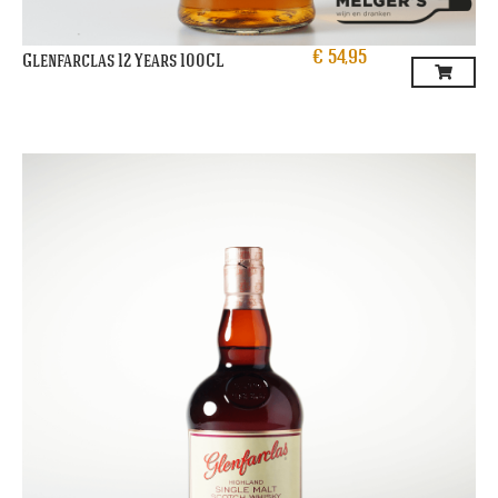
€
54,95
Glenfarclas 12 Years 100CL