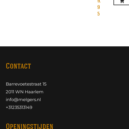
9,
9
5
Contact
Barrevoetestraat 15
2011 WN Haarlem
info@melgers.nl
+31235313149
Openingstijden