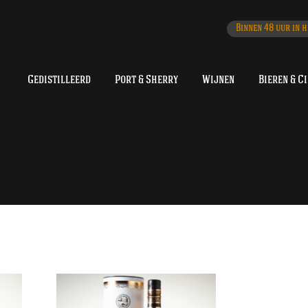
Binnen 48 uur in h
Gedistilleerd
Port & Sherry
Wijnen
Bieren & C