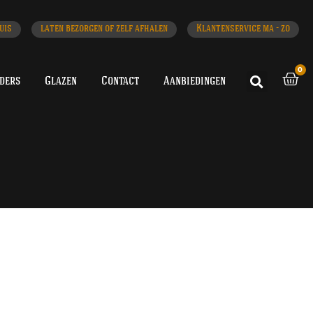
uis
laten bezorgen of zelf afhalen
Klantenservice ma - zo
0
iders
Glazen
Contact
Aanbiedingen