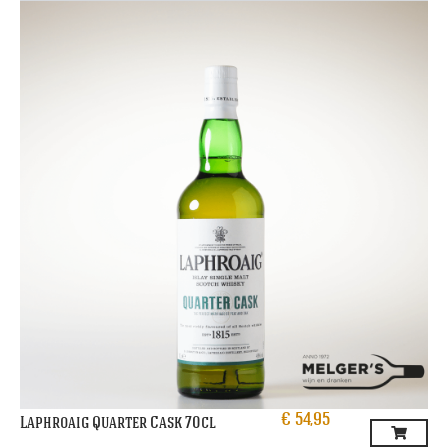
€
54,95
Laphroaig Quarter Cask 70cl