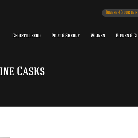
Binnen 48 uur in h
Gedistilleerd
Port & Sherry
Wijnen
Bieren & C
ine Casks