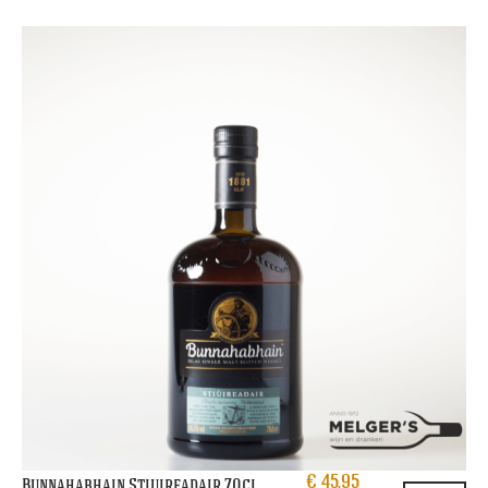
€
45,95
Bunnahabhain Stiuireadair 70cl