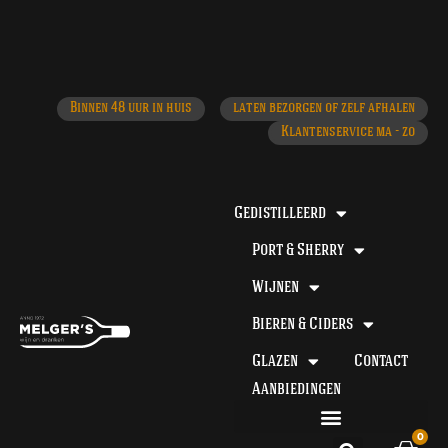
Klantenservice ma - zo
laten bezorgen of zelf afhalen
ma - do voor 12 uur besteld, de volgende dag in huis​
Binnen 48 uur in huis
laten bezorgen of zelf afhalen
Klantenservice ma - zo
Gedistilleerd
Port & Sherry
Wijnen
Bieren & Ciders
Glazen
Contact
Aanbiedingen
0