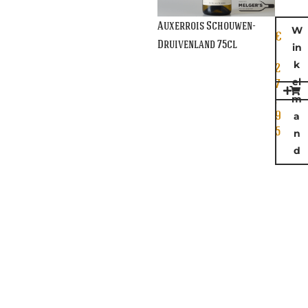
Auxerrois Schouwen-
W
€
Druivenland 75cl
in
k
2
el
7
m
,
9
a
5
n
d