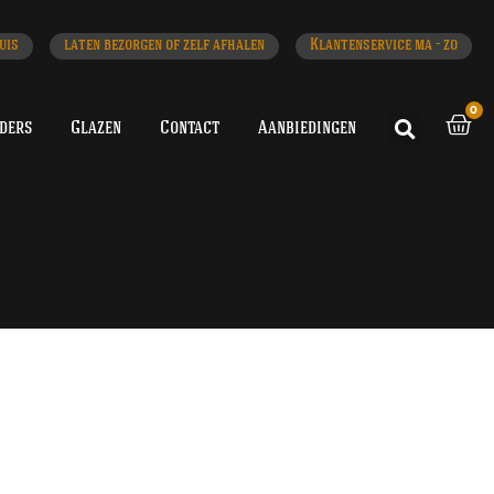
uis
laten bezorgen of zelf afhalen
Klantenservice ma - zo
0
iders
Glazen
Contact
Aanbiedingen