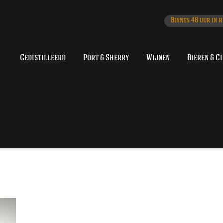
Binnen 48 uur in h
Gedistilleerd
Port & Sherry
Wijnen
Bieren & C