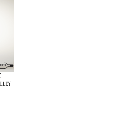
t
alley