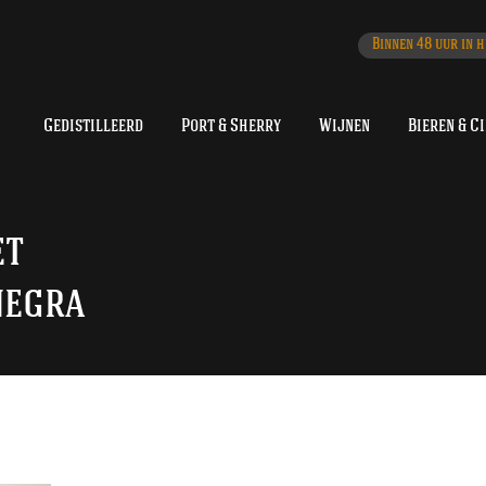
Binnen 48 uur in h
Gedistilleerd
Port & Sherry
Wijnen
Bieren & C
et
negra