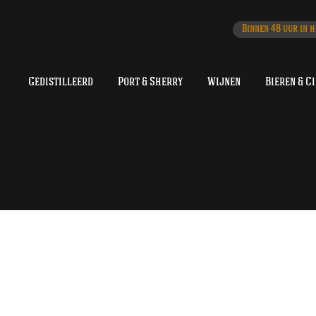
Binnen 48 uur in h
Gedistilleerd
Port & Sherry
Wijnen
Bieren & C