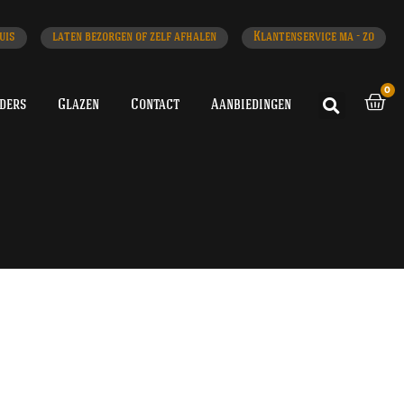
uis
laten bezorgen of zelf afhalen
Klantenservice ma - zo
0
iders
Glazen
Contact
Aanbiedingen