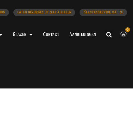
uis
laten bezorgen of zelf afhalen
Klantenservice ma - zo
0
Glazen
Contact
Aanbiedingen