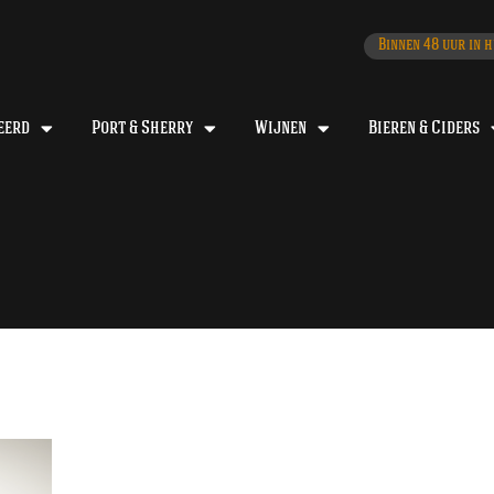
Binnen 48 uur in h
eerd
Port & Sherry
Wijnen
Bieren & Ciders