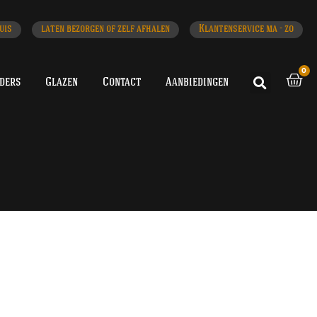
uis
laten bezorgen of zelf afhalen
Klantenservice ma - zo
0
iders
Glazen
Contact
Aanbiedingen