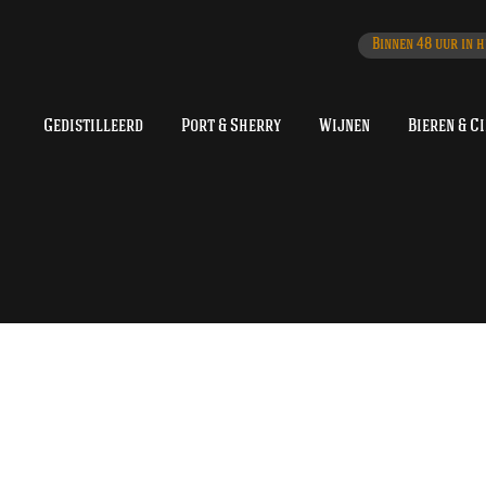
Binnen 48 uur in h
Gedistilleerd
Port & Sherry
Wijnen
Bieren & C