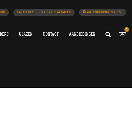
uis
laten bezorgen of zelf afhalen
Klantenservice ma - zo
0
iders
Glazen
Contact
Aanbiedingen