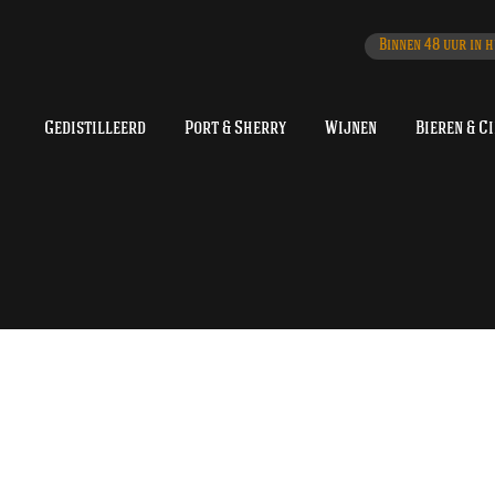
Binnen 48 uur in h
Gedistilleerd
Port & Sherry
Wijnen
Bieren & C