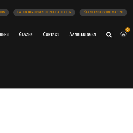
uis
laten bezorgen of zelf afhalen
Klantenservice ma - zo
0
iders
Glazen
Contact
Aanbiedingen