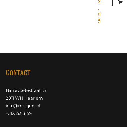
2
,
9
5
Contact
Barrevoetestraat 15
2011 WN Haarlem
info@melgers.nl
+31235313149