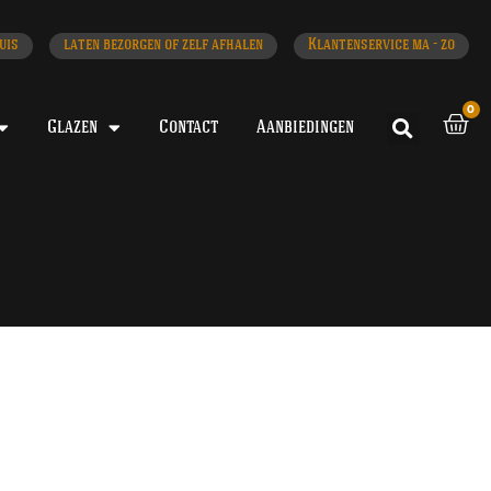
uis
laten bezorgen of zelf afhalen
Klantenservice ma - zo
0
Glazen
Contact
Aanbiedingen