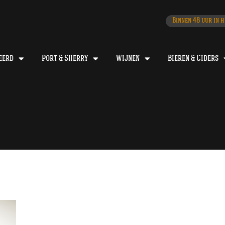
Binnen 48 uur in h
eerd
Port & Sherry
Wijnen
Bieren & Ciders