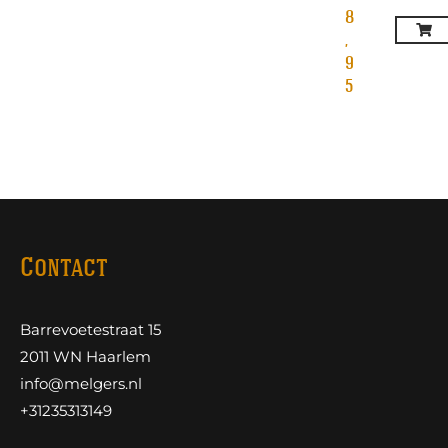
8
,
9
5
Contact
Barrevoetestraat 15
2011 WN Haarlem
info@melgers.nl
+31235313149