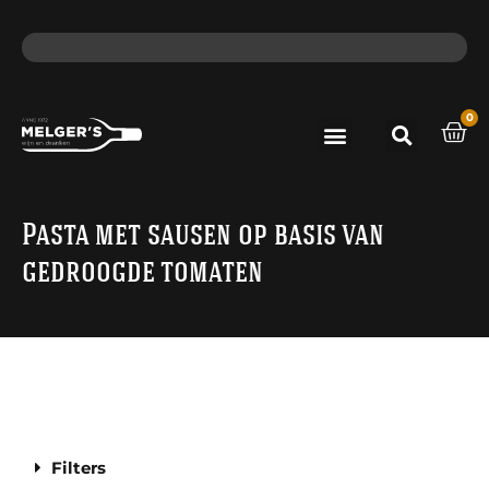
ma - do voor 12 uur besteld, de volgende dag in huis​
lat
0
Port & Sherry
Bieren & Ciders
Pasta met sausen op basis van
gedroogde tomaten
Filters