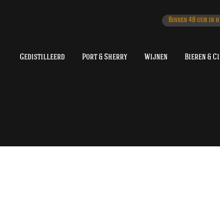
Binnen 48 uur in h
Gedistilleerd
Port & Sherry
Wijnen
Bieren & C