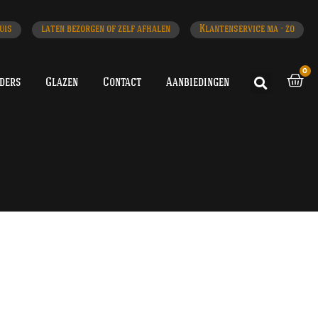
uis
laten bezorgen of zelf afhalen
Klantenservice ma - zo
0
iders
Glazen
Contact
Aanbiedingen